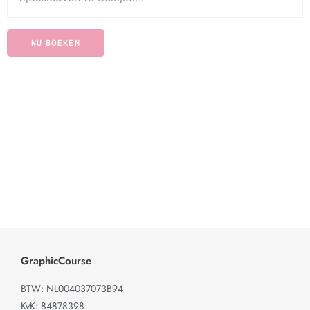
NU BOEKEN
GraphicCourse
BTW: NL004037073B94
KvK: 84878398