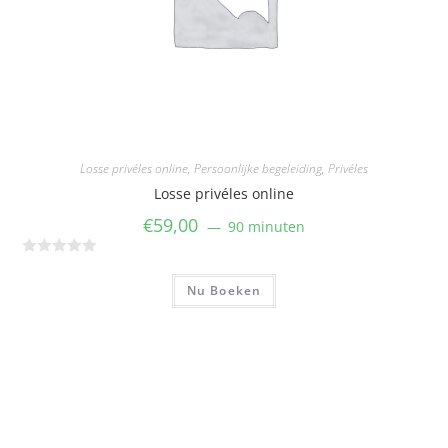
u
i
t
5
Losse privéles online
,
Persoonlijke begeleiding
,
Privéles
Losse privéles online
€
59,00
90 minuten
W
a
Nu Boeken
a
r
d
e
r
i
n