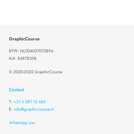
e
r
i
n
g
GraphicCourse
0
u
BTW: NL004037073B94
i
KvK: 84878398
t
5
©
2020-2022
GraphicCourse
Contact
T:
+31 6 587 12 686
E:
info@graphiccourse.nl
WhatsApp ons