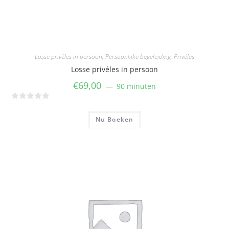
Losse privéles in persoon
,
Persoonlijke begeleiding
,
Privéles
Losse privéles in persoon​
€
69,00
90 minuten
W
a
Nu Boeken
a
r
d
e
r
i
n
g
0