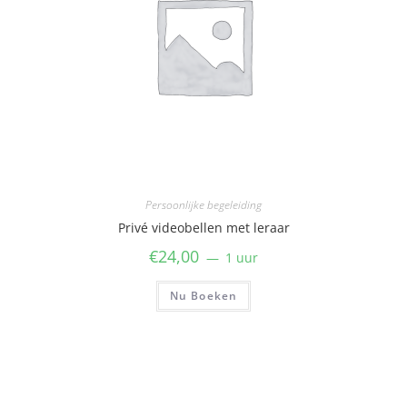
g
0
u
i
t
5
Persoonlijke begeleiding
Privé videobellen met leraar
€
24,00
1 uur
Nu Boeken