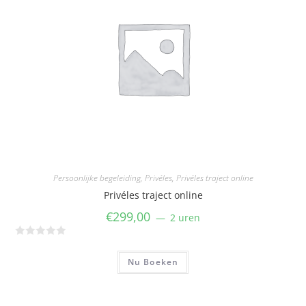
Persoonlijke begeleiding
,
Privéles
,
Privéles traject online
Privéles traject online
€
299,00
2 uren
W
a
Nu Boeken
a
r
d